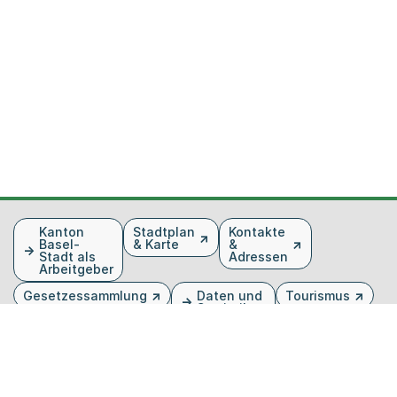
Fusszeile
Kanton
Stadtplan
Kontakte
Basel-
& Karte
&
Stadt als
Adressen
Arbeitgeber
Gesetzessammlung
Daten und
Tourismus
Statistiken
Veranstaltungen
Publikationen
Medien
Kantonsblatt
Bilddatenbank
Organigramm
Gebärdensprache