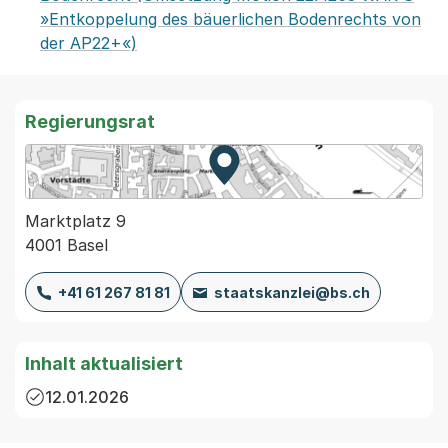
»Entkoppelung des bäuerlichen Bodenrechts von
der AP22+«)
Regierungsrat
Zur Karte von MapBS.
Externer Link, wird in einem
Marktplatz 9
4001 Basel
+41 61 267 81 81
staatskanzlei@bs.ch
Inhalt aktualisiert
12.01.2026