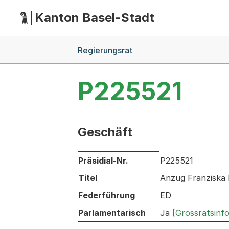
Kanton Basel-Stadt
Hauptnavigation
(Dieser Link führt zur Startseite)
Breadcrumb-Navigation
Regierungsrat
P225521
Geschäft
Informationen zum Ausgewählten Ges
Präsidial-Nr.
P225521
Titel
Anzug Franziska 
Federführung
ED
Parlamentarisch
Ja
[Grossratsinf