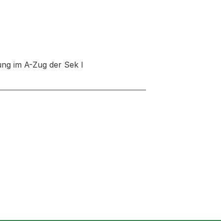
ng im A-Zug der Sek l
neuen Tab oder Fenster geöffnet