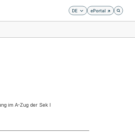
DE
ePortal
Externer Link, wird i
Öffnet di
ng im A-Zug der Sek l