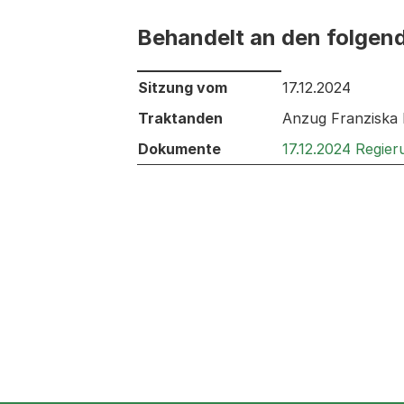
Behandelt an den folgen
Behandelt an den folgenden Sitzunge
Sitzung vom
17.12.2024
Traktanden
Anzug Franziska 
Dokumente
17.12.2024 Regie