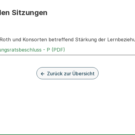
den Sitzungen
n: Informationen zu den Sitzungen zum Geschäft
Roth und Konsorten betreffend Stärkung der Lernbeziehu
Externer Link, wird in einem 
rungsratsbeschluss - P (PDF)
Zurück zur Übersicht