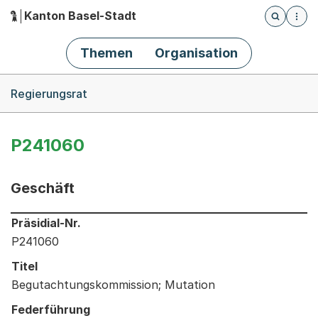
Kanton Basel-Stadt
Öffnet die
(Dieser Link führt zur Startseite)
Hauptnavigation
Themen
Organisation
Breadcrumb-Navigation
Regierungsrat
P241060
Geschäft
Informationen zum Ausgewählten Geschäft
Präsidial-Nr.
P241060
Titel
Begutachtungskommission; Mutation
Federführung