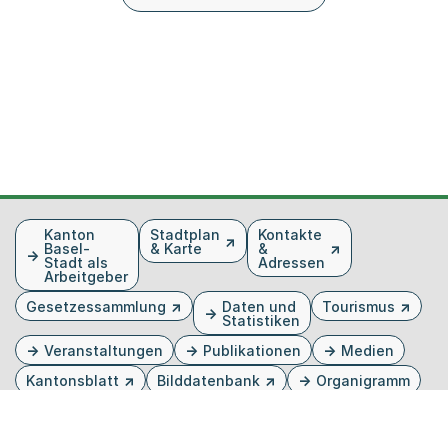
Fusszeile
Kanton
Stadtplan
Kontakte
Basel-
& Karte
&
Stadt als
Adressen
Arbeitgeber
Gesetzessammlung
Daten und
Tourismus
Statistiken
Veranstaltungen
Publikationen
Medien
Kantonsblatt
Bilddatenbank
Organigramm
Gebärdensprache
Externer Link, wird in einem neuen Tab oder Fenster 
Externer Link, wird in einem neuen Tab oder Fe
Externer Link, wird in einem neuen Tab od
Externer Link, wird in einem neuen Tab 
Externer Link, wird in einem neuen 
Twitter
Facebook
Instagram
Youtube
Linkedin