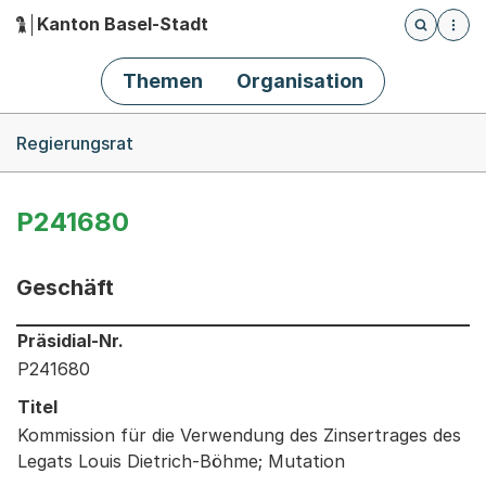
Kanton Basel-Stadt
Öffnet die
(Dieser Link führt zur Startseite)
Hauptnavigation
Themen
Organisation
Breadcrumb-Navigation
Regierungsrat
P241680
Geschäft
Informationen zum Ausgewählten Geschäft
Präsidial-Nr.
P241680
Titel
Kommission für die Verwendung des Zinsertrages des
Legats Louis Dietrich-Böhme; Mutation