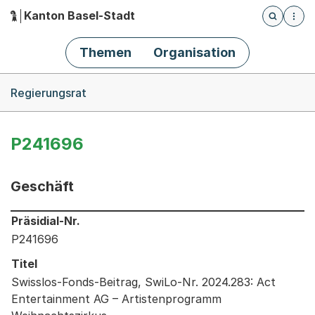
Kanton Basel-Stadt
Öffnet die
(Dieser Link führt zur Startseite)
Hauptnavigation
Themen
Organisation
Breadcrumb-Navigation
Regierungsrat
P241696
Geschäft
Informationen zum Ausgewählten Geschäft
Präsidial-Nr.
P241696
Titel
Swisslos-Fonds-Beitrag, SwiLo-Nr. 2024.283: Act
Entertainment AG – Artistenprogramm