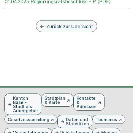
Externer 
01.04.2025 Regierungsratsbeschluss - P (PDF)
Zurück zur Übersicht
Fusszeile
Kanton
Stadtplan
Kontakte
Basel-
& Karte
&
Stadt als
Adressen
Arbeitgeber
Gesetzessammlung
Daten und
Tourismus
Statistiken
Veranstaltungen
Publikationen
Medien