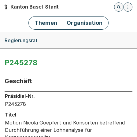
Kanton Basel-Stadt
Öffnet die
(Dieser Link führt zur Startseite)
Hauptnavigation
Themen
Organisation
Breadcrumb-Navigation
Regierungsrat
P245278
Geschäft
Informationen zum Ausgewählten Geschäft
Präsidial-Nr.
P245278
Titel
Motion Nicola Goepfert und Konsorten betreffend
Durchführung einer Lohnanalyse für