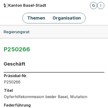
Kanton Basel-Stadt
Öffnet die
(Dieser Link führt zur Startseite)
Hauptnavigation
Themen
Organisation
Breadcrumb-Navigation
Regierungsrat
P250266
Geschäft
Informationen zum Ausgewählten Geschäft
Präsidial-Nr.
P250266
Titel
Opferhilfekommission beider Basel, Mutation
Federführung