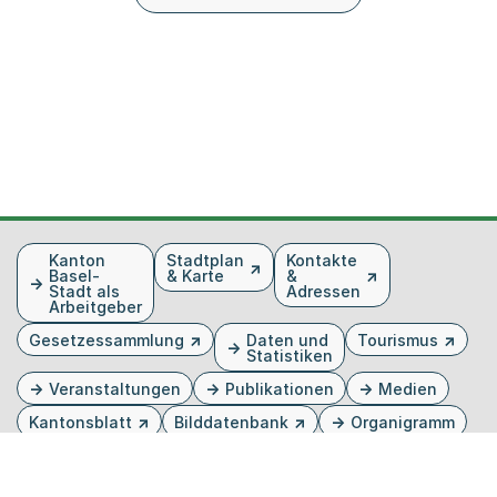
Fusszeile
Kanton
Stadtplan
Kontakte
Basel-
& Karte
&
Stadt als
Adressen
Arbeitgeber
Gesetzessammlung
Daten und
Tourismus
Statistiken
Veranstaltungen
Publikationen
Medien
Kantonsblatt
Bilddatenbank
Organigramm
Gebärdensprache
Externer Link, wird in einem neuen Tab oder Fenster 
Externer Link, wird in einem neuen Tab oder Fe
Externer Link, wird in einem neuen Tab od
Externer Link, wird in einem neuen Tab 
Externer Link, wird in einem neuen 
Twitter
Facebook
Instagram
Youtube
Linkedin