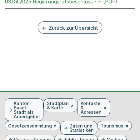
Externer 
03.04.2025 Regierungsratsbeschluss - P (PDF)
Zurück zur Übersicht
Fusszeile
Kanton
Stadtplan
Kontakte
Basel-
& Karte
&
Stadt als
Adressen
Arbeitgeber
Gesetzessammlung
Daten und
Tourismus
Statistiken
Veranstaltungen
Publikationen
Medien