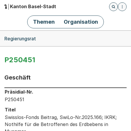
Kanton Basel-Stadt
Öffnet die
(Dieser Link führt zur Startseite)
Hauptnavigation
Themen
Organisation
Breadcrumb-Navigation
Regierungsrat
P250451
Geschäft
Informationen zum Ausgewählten Geschäft
Präsidial-Nr.
P250451
Titel
Swisslos-Fonds Beitrag, SwiLo-Nr.2025.166; IKRK;
Nothilfe für die Betroffenen des Erdbebens in