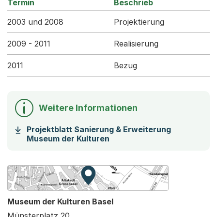
Termin
Beschrieb
2003 und 2008
Projektierung
2009 - 2011
Realisierung
2011
Bezug
Weitere Informationen
Projektblatt Sanierung & Erweiterung
(Startet einen Download)
Museum der Kulturen
Zur Karte von MapBS.
Externer Link, wird in einem neue
Museum der Kulturen Basel
Münsterplatz 20