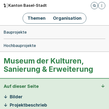
Kanton Basel-Stadt
Öffnet die
(Dieser Link führt zur Startseite)
Hauptnavigation
Themen
Organisation
Breadcrumb-Navigation
Bauprojekte
Hochbauprojekte
Museum der Kulturen,
Sanierung & Erweiterung
Auf dieser Seite
Bilder
Projektbeschrieb