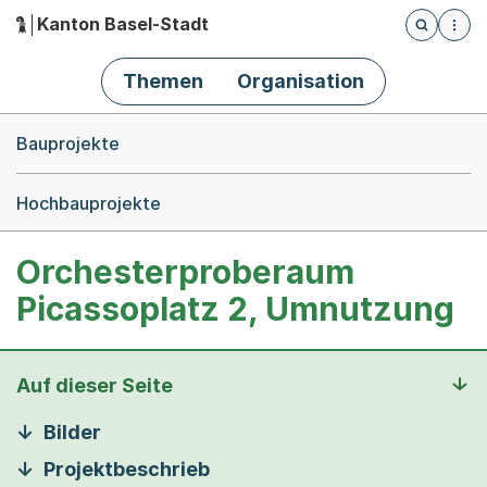
Kanton Basel-Stadt
Öffnet die
(Dieser Link führt zur Startseite)
Hauptnavigation
Themen
Organisation
Breadcrumb-Navigation
Bauprojekte
Hochbauprojekte
Orchesterproberaum
Picassoplatz 2, Umnutzung
Auf dieser Seite
Bilder
Projektbeschrieb