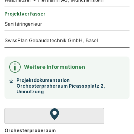
Sanitäringenieur
SwissPlan Gebäudetechnik GmbH, Basel
Weitere Informationen
Projektdokumentation
Orchesterproberaum Picassoplatz 2,
(Startet einen Download)
Umnutzung
Zur Karte von MapBS.
Externer Link, wird in einem neue
Orchesterproberaum