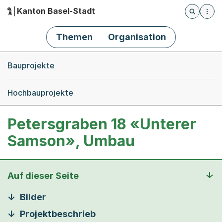
Kanton Basel-Stadt
Öffnet die
(Dieser Link führt zur Startseite)
Hauptnavigation
Themen
Organisation
Breadcrumb-Navigation
Bauprojekte
Hochbauprojekte
Petersgraben 18 «Unterer
Samson», Umbau
Auf dieser Seite
Bilder
Projektbeschrieb