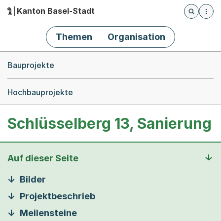
Kanton Basel-Stadt
Öffnet die
(Dieser Link führt zur Startseite)
Hauptnavigation
Themen
Organisation
Breadcrumb-Navigation
Bauprojekte
Hochbauprojekte
Schlüsselberg 13, Sanierung
Auf dieser Seite
Bilder
Projektbeschrieb
Meilensteine