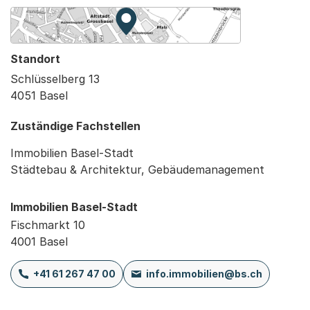
Zur Karte von MapBS.
Externer Link, wird in einem neue
Standort
Schlüsselberg 13
4051 Basel
Zuständige Fachstellen
Immobilien Basel-Stadt
Städtebau & Architektur, Gebäudemanagement
Immobilien Basel-Stadt
Fischmarkt 10
4001 Basel
+41 61 267 47 00
info.immobilien@bs.ch