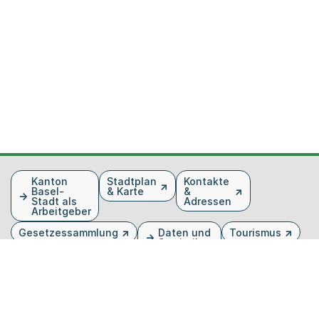
Fusszeile
Kanton
Stadtplan
Kontakte
Basel-
& Karte
&
Stadt als
Adressen
Arbeitgeber
Gesetzessammlung
Daten und
Tourismus
Statistiken
Veranstaltungen
Publikationen
Medien
Kantonsblatt
Bilddatenbank
Organigramm
Gebärdensprache