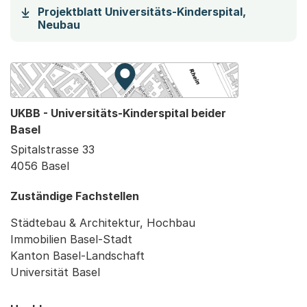
Projektblatt Universitäts-Kinderspital,
(Startet einen Download)
Neubau
Zur Karte von MapBS.
Externer Link, wird in einem neue
UKBB - Universitäts-Kinderspital beider
Basel
Spitalstrasse 33
4056 Basel
Zuständige Fachstellen
Städtebau & Architektur, Hochbau
Immobilien Basel-Stadt
Kanton Basel-Landschaft
Universität Basel