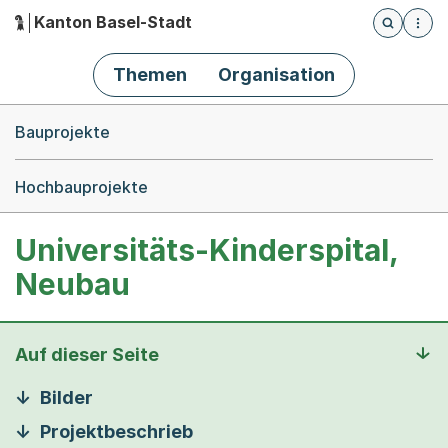
Kanton Basel-Stadt
Öffnet die
(Dieser Link führt zur Startseite)
Hauptnavigation
Themen
Organisation
Breadcrumb-Navigation
Bauprojekte
Hochbauprojekte
Universitäts-Kinderspital,
Neubau
Auf dieser Seite
Bilder
Projektbeschrieb