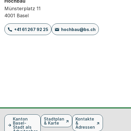
Hochbau
Münsterplatz 11
4001 Basel
+41 61 267 92 25
hochbau@bs.ch
Fusszeile
Kanton
Stadtplan
Kontakte
Basel-
& Karte
&
Stadt als
Adressen