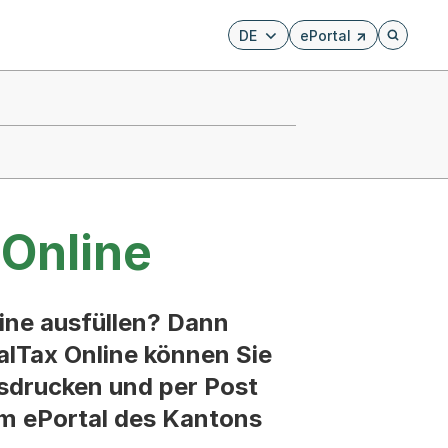
DE
ePortal
Externer Link, wird i
Öffnet di
 Online
ine ausfüllen? Dann
BalTax Online können Sie
usdrucken und per Post
im ePortal des Kantons