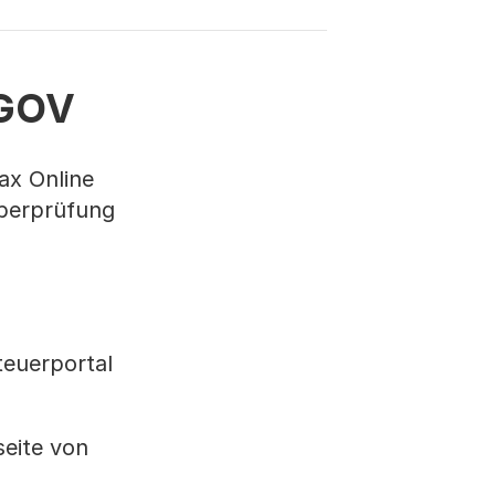
AGOV
ax Online
Überprüfung
teuerportal
seite von