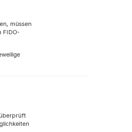
ten, müssen
n FIDO-
weilige
überprüft
lichkeiten