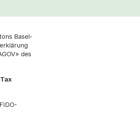
tons Basel-
rerklärung
 «AGOV» des
lTax
 FIDO-