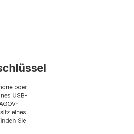
chlüssel
phone oder
eines USB-
 AGOV-
itz eines
finden Sie