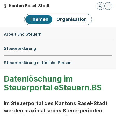
Kanton Basel-Stadt
Öffnet die
(Dieser Link führt zur Startseite)
Hauptnavigation
Themen
Organisation
Breadcrumb-Navigation
Arbeit und Steuern
Steuererklärung
Steuererklärung natürliche Person
Datenlöschung im
Steuerportal eSteuern.BS
Im Steuerportal des Kantons Basel-Stadt
werden maximal sechs Steuerperioden