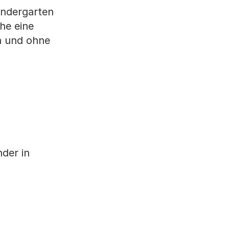
indergarten
he eine
ch und ohne
nder in