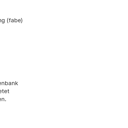
ng (fabe)
tenbank
etet
en.