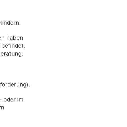
kindern.
gen haben
 befindet,
Beratung,
förderung).
- oder im
rn