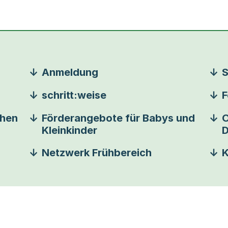
Anmeldung
S
schritt:weise
F
chen
Förderangebote für Babys und
O
Kleinkinder
D
Netzwerk Frühbereich
K