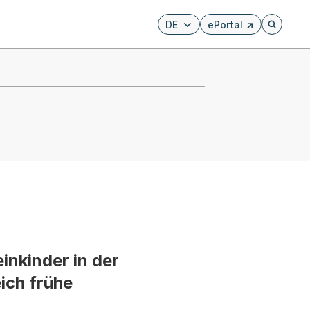
DE
ePortal
Externer Link, wird i
Öffnet di
inkinder in der
ich frühe