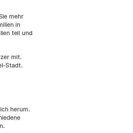
Sie mehr
lien in
ien teil und
zer mit.
l-Stadt.
sich herum.
chiedene
n.