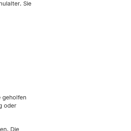
lalter. Sie
e geholfen
g oder
en. Die