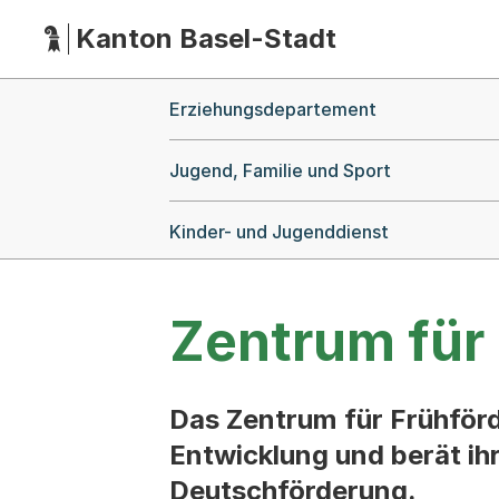
Kanton Basel-Stadt
Hauptnavigation
(Dieser Link führt zur Startseite)
Breadcrumb-Navigation
Erziehungsdepartement
Jugend, Familie und Sport
Kinder- und Jugenddienst
Zentrum für
Das Zentrum für Frühförd
Entwicklung und berät ih
Deutschförderung.