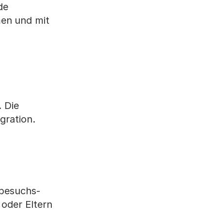
de
men
und mit
. Die
gration.
sbesuchs-
oder Eltern