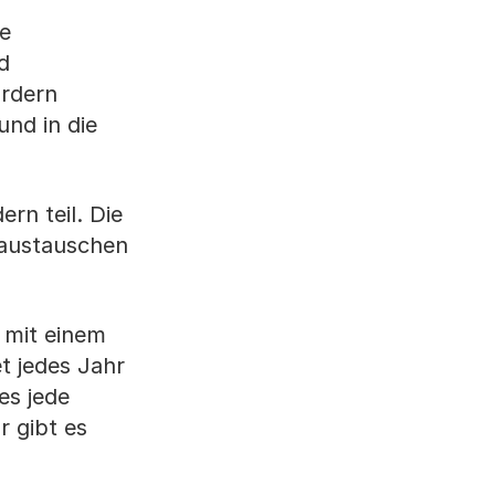
te
d
ördern
und in die
rn teil. Die
n austauschen
n mit einem
t jedes Jahr
es jede
 gibt es