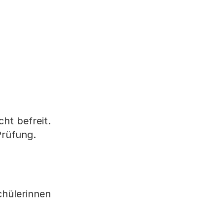
ht befreit.
Prüfung.
chülerinnen