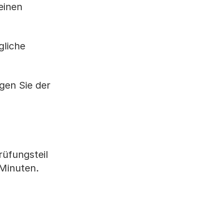
einen
gliche
gen Sie der
üfungsteil
Minuten.