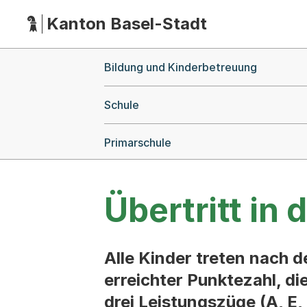
Kanton Basel-Stadt
Hauptnavigation
(Dieser Link führt zur Startseite)
Breadcrumb-Navigation
Bildung und Kinderbetreuung
Schule
Primarschule
Übertritt in
Alle Kinder treten nach d
erreichter Punktezahl, di
drei Leistungszüge (A, E,