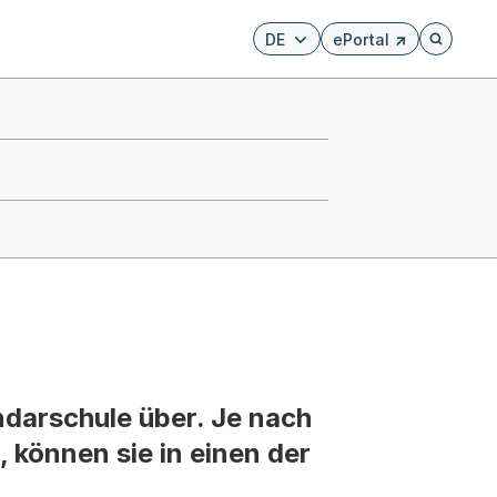
DE
ePortal
Externer Link, wird i
Öffnet di
undarschule über. Je nach
 können sie in einen der