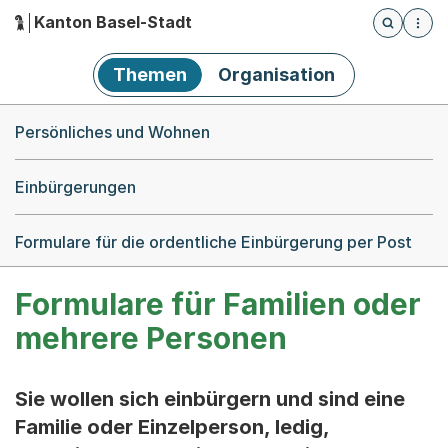
Kanton Basel-Stadt
Öffnet die
(Dieser Link führt zur Startseite)
Hauptnavigation
Themen
Organisation
Breadcrumb-Navigation
Persönliches und Wohnen
Einbürgerungen
Formulare für die ordentliche Einbürgerung per Post
Formulare für Familien oder
mehrere Personen
Sie wollen sich einbürgern und sind eine
Familie oder Einzelperson, ledig,