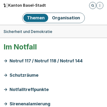
Kanton Basel-Stadt
Öffnet die
(Dieser Link führt zur Startseite)
Hauptnavigation
Themen
Organisation
Breadcrumb-Navigation
Sicherheit und Demokratie
Im Notfall
Notruf 117 / Notruf 118 / Notruf 144
Schutzräume
Notfalltreffpunkte
Sirenenalamierung