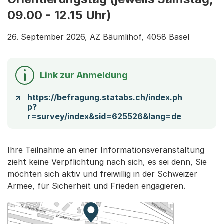
09.00 - 12.15 Uhr)
26. September 2026, AZ Bäumlihof, 4058 Basel
Link zur Anmeldung
https://befragung.statabs.ch/index.ph
p?
r=survey/index&sid=625526&lang=de
Ihre Teilnahme an einer Informationsveranstaltung
zieht keine Verpflichtung nach sich, es sei denn, Sie
möchten sich aktiv und freiwillig in der Schweizer
Armee, für Sicherheit und Frieden engagieren.
Zur Karte von MapBS.
Externer Link, wird in einem neue