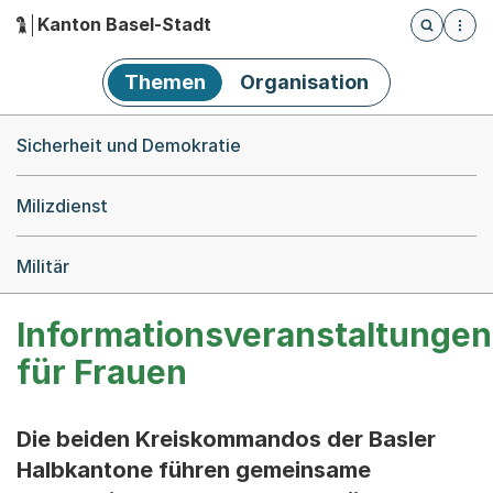
Kanton Basel-Stadt
Öffnet die
(Dieser Link führt zur Startseite)
Hauptnavigation
Themen
Organisation
Breadcrumb-Navigation
Sicherheit und Demokratie
Milizdienst
Militär
Informationsveranstaltungen
für Frauen
Die beiden Kreiskommandos der Basler
Halbkantone führen gemeinsame