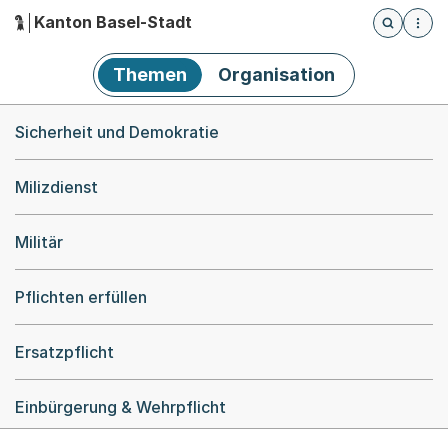
Kanton Basel-Stadt
Öffnet die
(Dieser Link führt zur Startseite)
Hauptnavigation
Themen
Organisation
Breadcrumb-Navigation
Sicherheit und Demokratie
Milizdienst
Militär
Pflichten erfüllen
Ersatzpflicht
Einbürgerung & Wehrpflicht