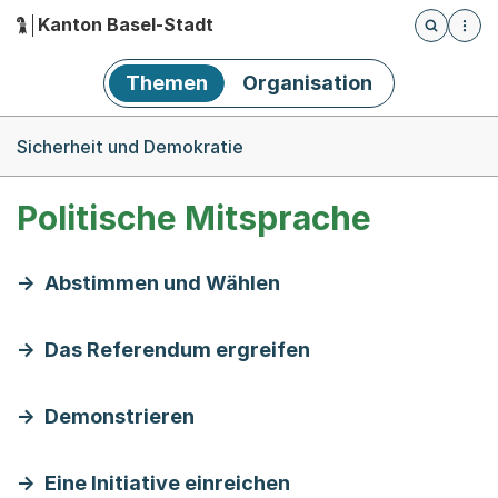
Kanton Basel-Stadt
Öffnet die
(Dieser Link führt zur Startseite)
Hauptnavigation
Themen
Organisation
Breadcrumb-Navigation
Sicherheit und Demokratie
Politische Mitsprache
Abstimmen und Wählen
Das Referendum ergreifen
Demonstrieren
Eine Initiative einreichen