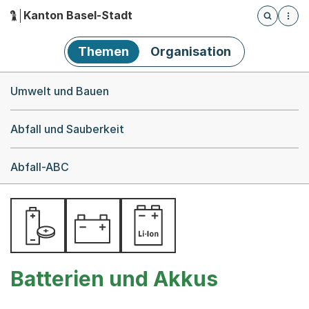
Kanton Basel-Stadt
Öffnet die
(Dieser Link führt zur Startseite)
Hauptnavigation
Themen
Organisation
Breadcrumb-Navigation
Umwelt und Bauen
Abfall und Sauberkeit
Abfall-ABC
Batterien und Akkus