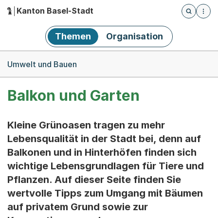
Kanton Basel-Stadt
Öffnet die
(Dieser Link führt zur Startseite)
Hauptnavigation
Themen
Organisation
Breadcrumb-Navigation
Umwelt und Bauen
Balkon und Garten
Kleine Grünoasen tragen zu mehr
Lebensqualität in der Stadt bei, denn auf
Balkonen und in Hinterhöfen finden sich
wichtige Lebensgrundlagen für Tiere und
Pflanzen. Auf dieser Seite finden Sie
wertvolle Tipps zum Umgang mit Bäumen
auf privatem Grund sowie zur