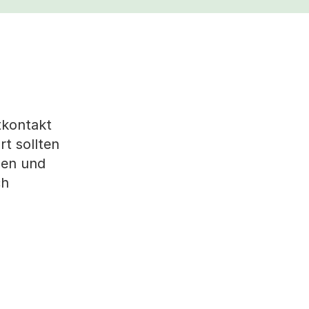
tkontakt
t sollten
hen und
ch