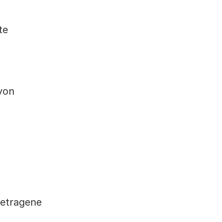
te
von
getragene