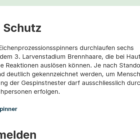
 Schutz
Eichenprozessionsspinners durchlaufen sechs
 dem 3. Larvenstadium Brennhaare, die bei Hau
he Reaktionen auslösen können. Je nach Standor
nd deutlich gekennzeichnet werden, um Mensc
ung der Gespinstnester darf ausschliesslich dur
hpersonen erfolgen.
(Startet einen Download)
pinner
 melden