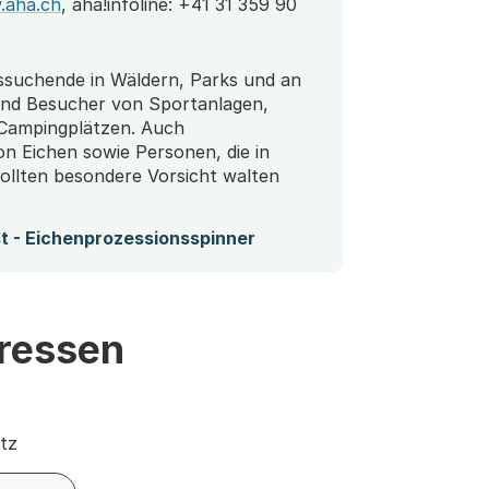
.aha.ch
, aha!infoline: +41 31 359 90
ssuchende in Wäldern, Parks und an
und Besucher von Sportanlagen,
Campingplätzen. Auch
n Eichen sowie Personen, die in
sollten besondere Vorsicht walten
(Startet einen Download)
st - Eichenprozessionsspinner
ressen
tz