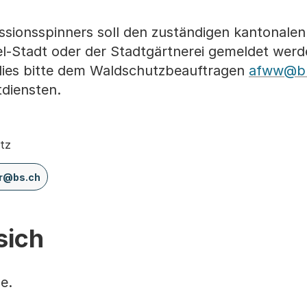
sionsspinners soll den zuständigen kantonalen 
l-Stadt oder der Stadtgärtnerei gemeldet werd
dies bitte dem Waldschutzbeauftragen
afww@bl
tdiensten.
tz
er@bs.ch
sich
e.