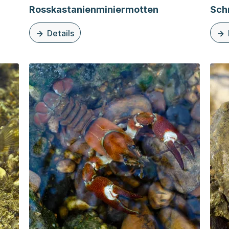
Rosskastanienminiermotten
Sch
Details
-Dreikantmuschel
zu diesem Thema: Rosskastanienminiermotten
zu d