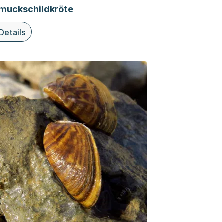
muckschildkröte
Details
iesem Thema: Schmuckschildkröte