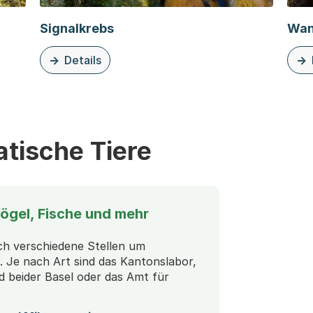
Signalkrebs
Wan
Details
zmeergrundeln
zu dieser Organisationsseite: Signalkrebs
zu d
tische Tiere
Vögel, Fische und mehr
h verschiedene Stellen um
. Je nach Art sind das Kantonslabor,
d beider Basel oder das Amt für