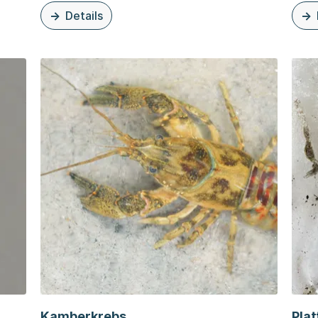
Details
pinner
zu dieser Organisationsseite: Galizischer Sumpfkr
zu d
Kamberkrebs
Pla