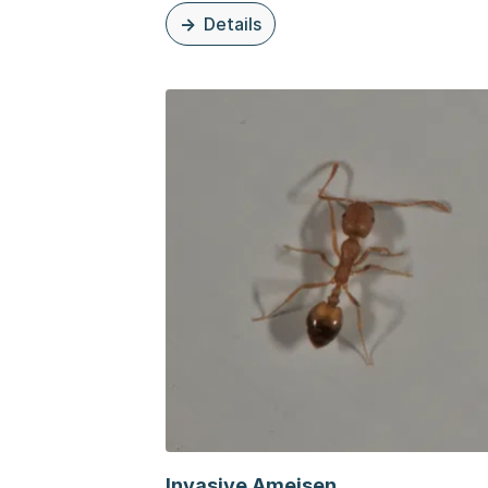
Details
zu diesem Thema: Eichenprozessionss
Invasive Ameisen