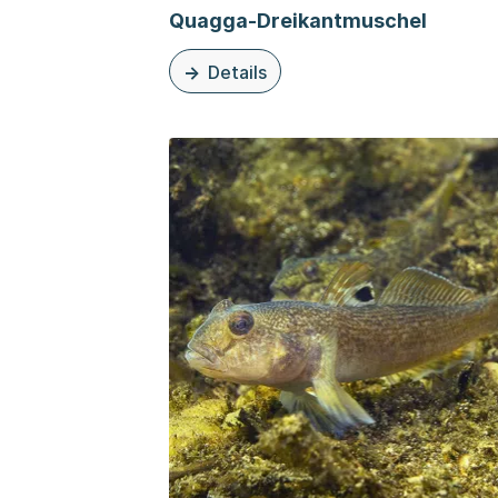
Quagga-Dreikantmuschel
Details
zu dieser Organisationsseite: Quagga