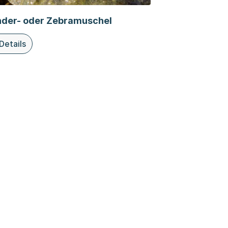
der- oder Zebramuschel
Details
ieser Organisationsseite: Wander- oder Zebramuschel