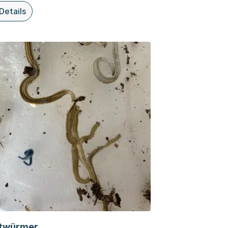
Details
ebs
ieser Organisationsseite: Grosser Höckerflohkrebs
ttwürmer