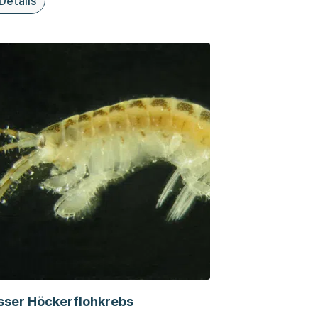
Details
iesem Thema: Citrusbockkäfer
sser Höckerflohkrebs