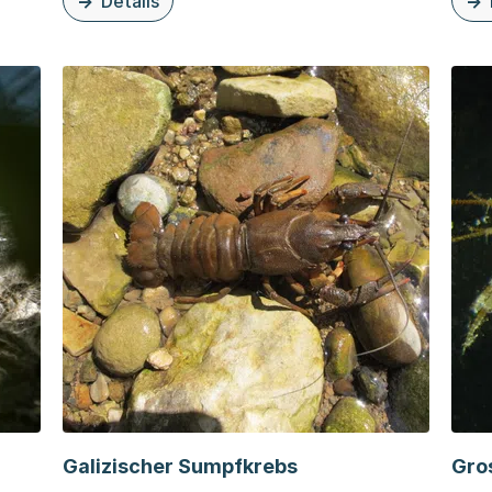
Details
che Körbchenmuschel
zu diesem Thema: Buchsbaumzünsler
zu d
Galizischer Sumpfkrebs
Gro