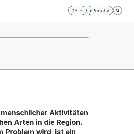
DE
ePortal
Externer Link, wird i
Öffnet di
menschlicher Aktivitäten
en Arten in die Region.
m Problem wird, ist ein