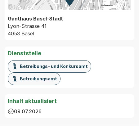
Zur Karte von MapBS.
Externer Link, wird in einem
Ganthaus Basel-Stadt
Lyon-Strasse 41
4053 Basel
Dienststelle
Betreibungs- und Konkursamt
Betreibungsamt
Inhalt aktualisiert
09.07.2026