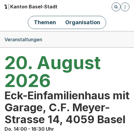
Kanton Basel-Stadt
Öffnet die
(Dieser Link führt zur Startseite)
Hauptnavigation
Themen
Organisation
Breadcrumb-Navigation
Veranstaltungen
20. August
2026
Eck-Einfamilienhaus mit
Garage, C.F. Meyer-
Strasse 14, 4059 Basel
Do. 14:00 - 16:30 Uhr