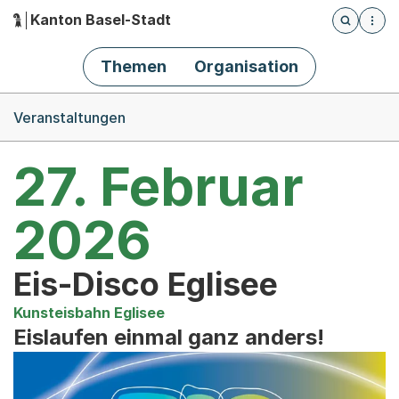
Kanton Basel-Stadt
Öffnet die
(Dieser Link führt zur Startseite)
Hauptnavigation
Themen
Organisation
Breadcrumb-Navigation
Veranstaltungen
27. Februar
2026
Eis-Disco Eglisee
Kunsteisbahn Eglisee
Eislaufen einmal ganz anders!