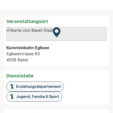
Veranstaltungsort
Zur Karte von MapBS.
Externer Link, wird in einem
Kunsteisbahn Eglisee
Egliseestrasse 85
4058 Basel
Dienststelle
Erziehungsdepartement
Jugend, Familie & Sport