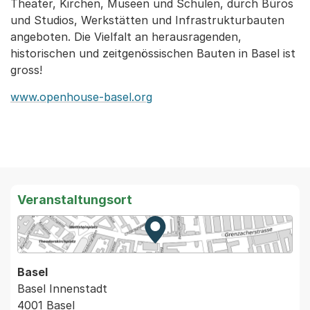
Theater, Kirchen, Museen und Schulen, durch Büros
und Studios, Werkstätten und Infrastrukturbauten
angeboten. Die Vielfalt an herausragenden,
historischen und zeitgenössischen Bauten in Basel ist
gross!
www.openhouse-basel.org
Veranstaltungsort
Zur Karte von MapBS.
Externer Link, wird in einem
Basel
Basel Innenstadt
4001 Basel