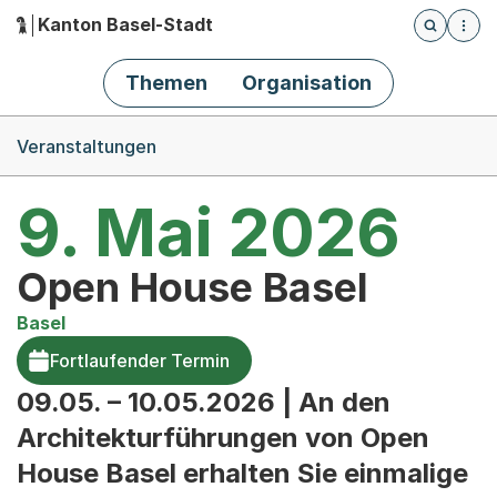
Kanton Basel-Stadt
Öffnet die
(Dieser Link führt zur Startseite)
Hauptnavigation
Themen
Organisation
Breadcrumb-Navigation
Veranstaltungen
9. Mai 2026
Open House Basel
Basel
Fortlaufender Termin
09.05. – 10.05.2026 | An den
Architekturführungen von Open
House Basel erhalten Sie einmalige