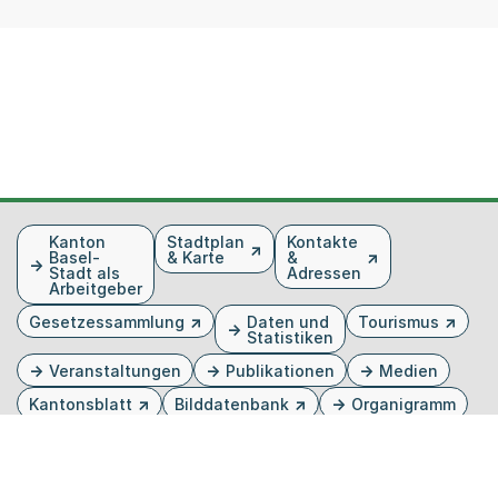
Fusszeile
Kanton
Stadtplan
Kontakte
Basel-
& Karte
&
Stadt als
Adressen
Arbeitgeber
Gesetzessammlung
Daten und
Tourismus
Statistiken
Veranstaltungen
Publikationen
Medien
Kantonsblatt
Bilddatenbank
Organigramm
Gebärdensprache
Externer Link, wird in einem neuen Tab oder Fenster 
Externer Link, wird in einem neuen Tab oder Fe
Externer Link, wird in einem neuen Tab od
Externer Link, wird in einem neuen Tab 
Externer Link, wird in einem neuen 
Twitter
Facebook
Instagram
Youtube
Linkedin