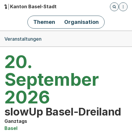
Kanton Basel-Stadt
Öffnet die
(Dieser Link führt zur Startseite)
Hauptnavigation
Themen
Organisation
Breadcrumb-Navigation
Veranstaltungen
20.
September
2026
slowUp Basel-Dreiland
Ganztags
Basel