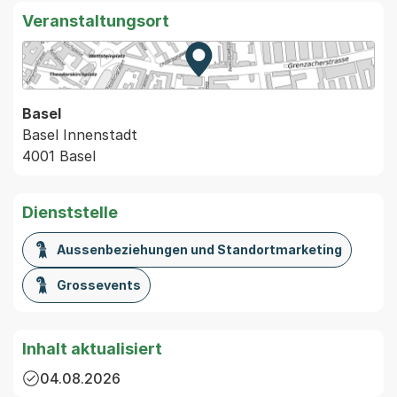
Veranstaltungsort
Zur Karte von MapBS.
Externer Link, wird in einem
Basel
Basel Innenstadt
4001 Basel
Dienststelle
Aussenbeziehungen und Standortmarketing
Grossevents
Inhalt aktualisiert
04.08.2026