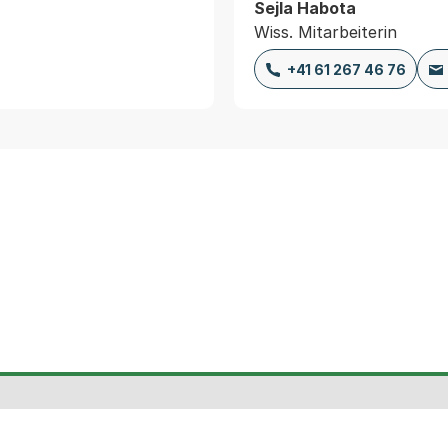
Sejla Habota
Wiss. Mitarbeiterin
+41 61 267 46 76
te
Gesetzessammlung
Daten und
Tourismus
Statistiken