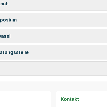
eich
mposium
Basel
atungsstelle
Kontakt