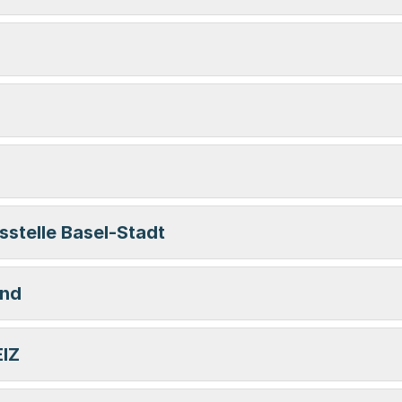
stelle Basel-Stadt
and
IZ