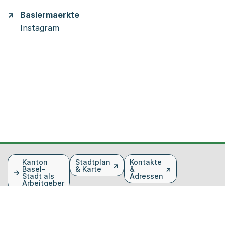
Baslermaerkte
Instagram
Fusszeile
Kanton
Stadtplan
Kontakte
Basel-
& Karte
&
Stadt als
Adressen
Arbeitgeber
Gesetzessammlung
Daten und
Tourismus
Statistiken
Veranstaltungen
Publikationen
Medien