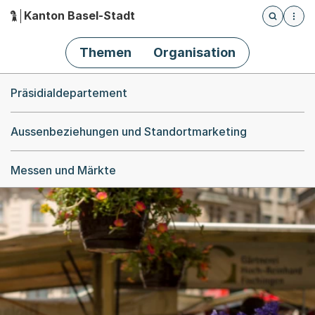
Kanton Basel-Stadt
Öffnet die
(Dieser Link führt zur Startseite)
Hauptnavigation
Themen
Organisation
Breadcrumb-Navigation
Präsidialdepartement
Aussenbeziehungen und Standortmarketing
Messen und Märkte