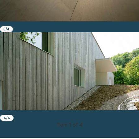
3/4
4/4
Item 1 of 4