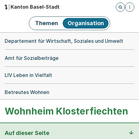
Kanton Basel-Stadt
Öffnet die
(Dieser Link führt zur Startseite)
Hauptnavigation
Themen
Organisation
Breadcrumb-Navigation
Departement für Wirtschaft, Soziales und Umwelt
Amt für Sozialbeiträge
LIV Leben in Vielfalt
Betreutes Wohnen
Wohnheim Klosterfiechten
Auf dieser Seite