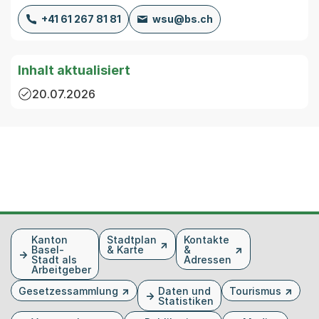
+41 61 267 81 81
wsu@bs.ch
Inhalt aktualisiert
20.07.2026
Fusszeile
Kanton
Stadtplan
Kontakte
Basel-
& Karte
&
Stadt als
Adressen
Arbeitgeber
Gesetzessammlung
Daten und
Tourismus
Statistiken