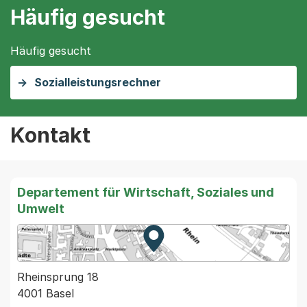
Häufig gesucht
Häufig gesucht
Sozialleistungsrechner
Kontakt
Departement für Wirtschaft, Soziales und
Umwelt
Zur Karte von MapBS.
Externer Link, wird in einem
Rheinsprung 18
4001 Basel