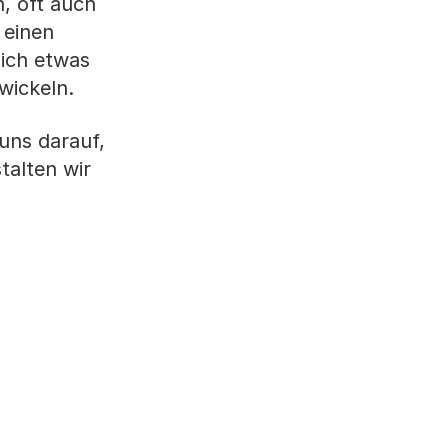
, oft auch
 einen
klich etwas
wickeln.
 uns darauf,
talten wir