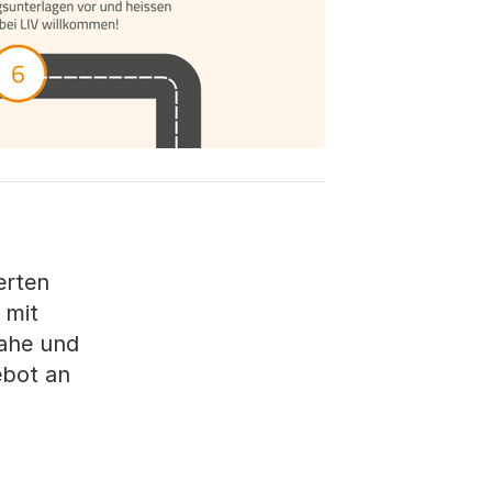
erten
 mit
nahe und
ebot an