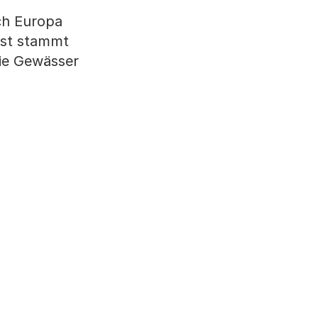
ch Europa
est stammt
die Gewässer