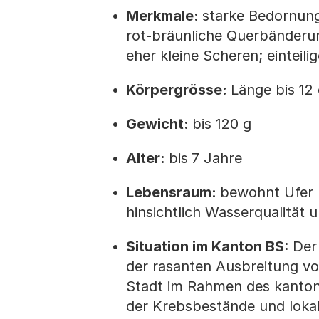
Merkmale:
starke Bedornung
rot-bräunliche Querbänderun
eher kleine Scheren; einteil
Körpergrösse:
Länge bis 12
Gewicht:
bis 120 g
Alter:
bis
7 Jahre
Lebensraum:
bewohnt Ufer 
hinsichtlich Wasserqualität
Situation im Kanton BS:
Der
der rasanten Ausbreitung vo
Stadt im Rahmen des kanton
der Krebsbestände und loka