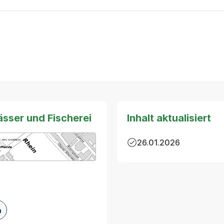
sser und Fischerei
Inhalt aktualisiert
26.01.2026
arte von MapBS.
ner Link, wird in einem neuen Tab oder Fenster geöffnet
h