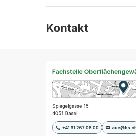
Kontakt
Fachstelle Oberflächengewä
Zur K
Exter
Spiegelgasse 15
4051 Basel
+41 61 267 08 00
aue@bs.c