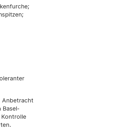
kenfurche;
nspitzen;
oleranter
n Anbetracht
 Basel-
Kontrolle
rten.