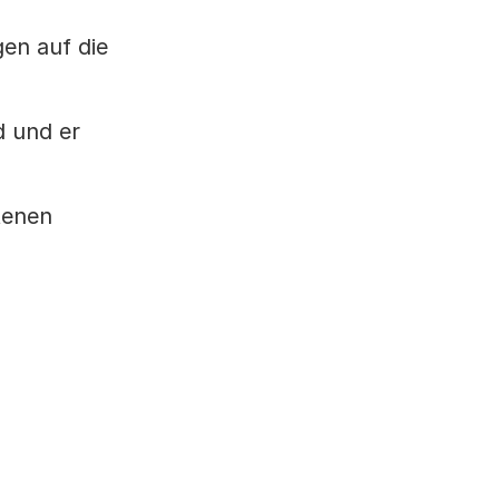
gen auf die
d und er
tenen