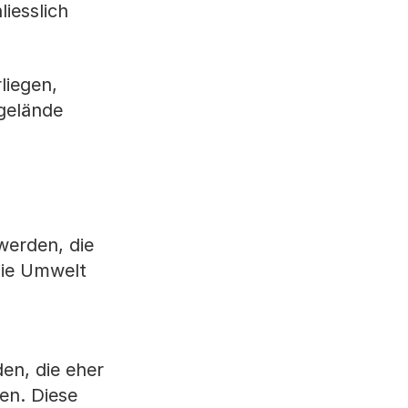
liesslich
liegen,
sgelände
werden, die
die Umwelt
.
en, die eher
en. Diese