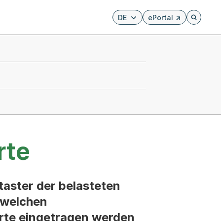
DE
ePortal
Externer Link, wird i
Öffnet di
rte
taster der belasteten
r welchen
rte eingetragen werden