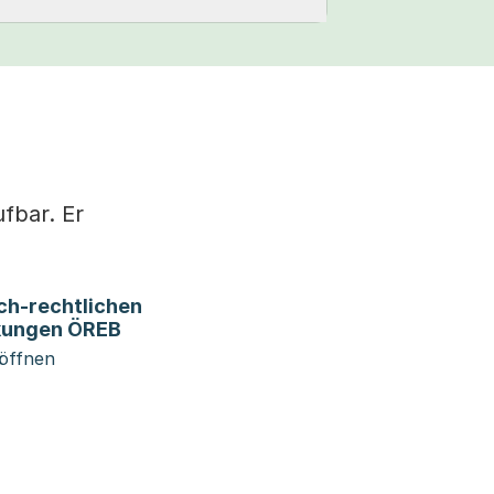
ufbar. Er
ich-rechtlichen
kungen ÖREB
 öffnen