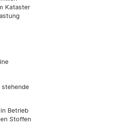
Im Kataster
lastung
ine
b stehende
in Betrieb
en Stoffen