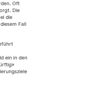
den. Oft
rgt. Die
ei die
diesem Fall
eführt
d ein in den
ürftig»
ierungsziele