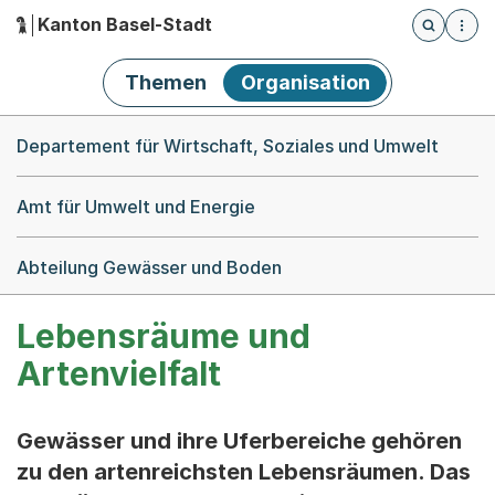
Kanton Basel-Stadt
Öffnet die
(Dieser Link führt zur Startseite)
Hauptnavigation
Themen
Organisation
Breadcrumb-Navigation
Departement für Wirtschaft, Soziales und Umwelt
Amt für Umwelt und Energie
Abteilung Gewässer und Boden
Lebensräume und
Artenvielfalt
Gewässer und ihre Uferbereiche gehören
zu den artenreichsten Lebensräumen. Das