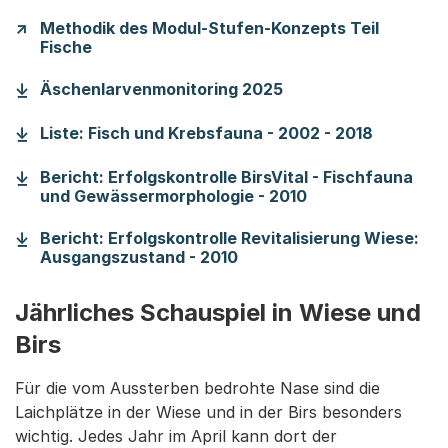
Methodik des Modul-Stufen-Konzepts Teil
Fische
(Startet einen Down
Äschenlarvenmonitoring 2025
(Startet
Liste: Fisch und Krebsfauna - 2002 - 2018
Bericht: Erfolgskontrolle BirsVital - Fischfauna
(Startet einen D
und Gewässermorphologie - 2010
Bericht: Erfolgskontrolle Revitalisierung Wiese:
(Startet einen Download)
Ausgangszustand - 2010
Jährliches Schauspiel in Wiese und
Birs
Für die vom Aussterben bedrohte Nase sind die
Laichplätze in der Wiese und in der Birs besonders
wichtig. Jedes Jahr im April kann dort der