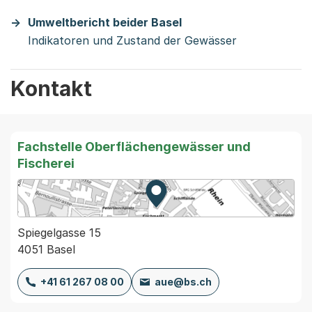
Umweltbericht beider Basel
Indikatoren und Zustand der Gewässer
Kontakt
Fachstelle Oberflächengewässer und
Fischerei
Zur Karte von MapBS.
Externer Link, wird in einem
Spiegelgasse 15
4051 Basel
+41 61 267 08 00
aue@bs.ch