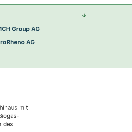
CH Group AG
roRheno AG
hinaus mit
Biogas-
m des