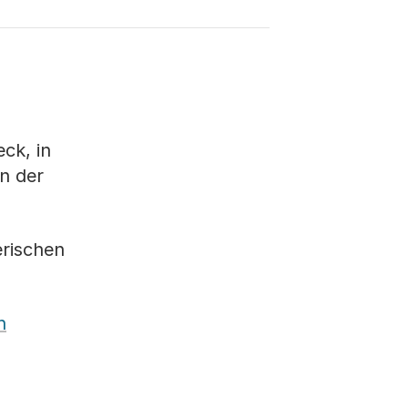
ck, in
n der
erischen
h