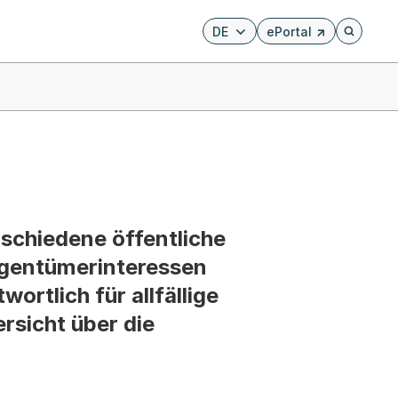
DE
ePortal
Externer Link, wird i
Öffnet di
schiedene öffentliche
igentümerinteressen
ortlich für allfällige
rsicht über die