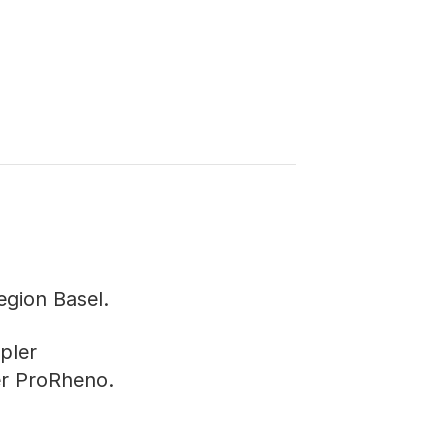
egion Basel.
pler
er ProRheno.