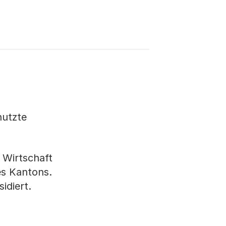
nutzte
 Wirtschaft
es Kantons.
idiert.