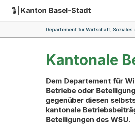
Kanton Basel-Stadt
Hauptnavigation
(Dieser Link führt zur Startseite)
Breadcrumb-Navigation
Departement für Wirtschaft, Soziales
Kantonale B
Dem Departement für Wirt
Betriebe oder Beteiligu
gegenüber diesen selbstst
kantonale Betriebsbeiträg
Beteiligungen des WSU.