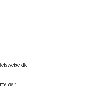
s
elsweise die
erte den