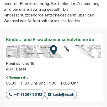
anderen Elternteils nötig. Bei fehlender Zustimmung
wird bei uns ein Antrag gestellt. Die
Kindesschutzbehörde entscheidet dann über den
Wechsel des Aufenthaltsortes des Kindes.
Kindes- und Erwachsenenschutzbehörde
Zur Karte von MapBS.
Externer Link, wird in einem
Rheinsprung 18
4001 Basel
Öffnungszeiten
08.30 - 11.30 Uhr und 14.00 - 17.00 Uhr
+41 61 267 80 92
kesb@bs.ch