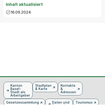
Inhalt aktualisiert
16.09.2024
Fusszeile
Kanton
Stadtplan
Kontakte
Basel-
& Karte
&
Stadt als
Adressen
Arbeitgeber
Gesetzessammlung
Daten und
Tourismus