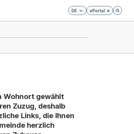
DE
ePortal
Externer Link, wird i
Öffnet di
en Wohnort gewählt
hren Zuzug, deshalb
liche Links, die Ihnen
emeinde herzlich