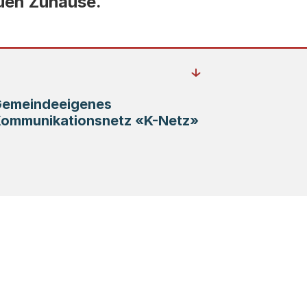
uen Zuhause.
emeindeeigenes
ommunikationsnetz «K-Netz»