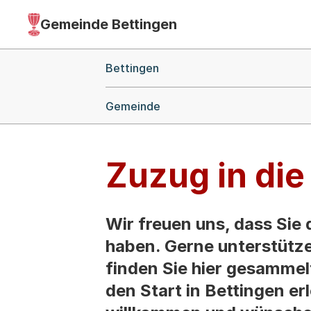
Gemeinde Bettingen
Hauptnavigation
(Dieser Link führt zur Startseite)
Breadcrumb-Navigation
Bettingen
Gemeinde
Zuzug in di
Wir freuen uns, dass Sie
haben. Gerne unterstütze
finden Sie hier gesammelt
den Start in Bettingen er