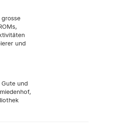
e grosse
-ROMs,
tivitäten
ierer und
s Gute und
hmiedenhof,
liothek