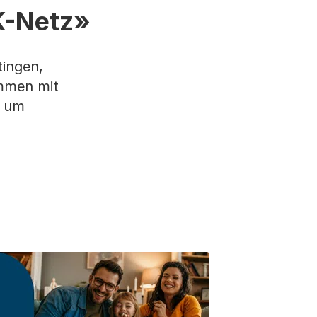
K-Netz»
ingen,
ammen mit
d um