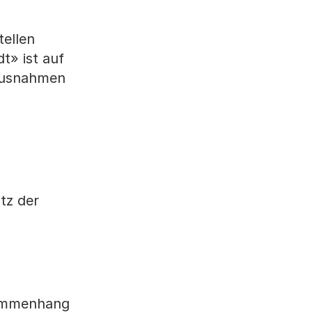
tellen
t» ist auf
 Ausnahmen
tz der
sammenhang