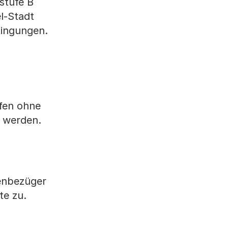
stufe B
l-Stadt
dingungen.
fen ohne
n werden.
enbezüger
te zu.