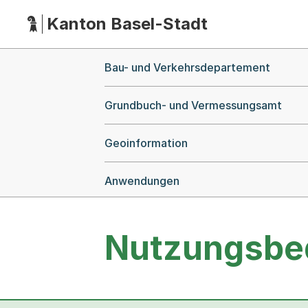
Kanton Basel-Stadt
Hauptnavigation
(Dieser Link führt zur Startseite)
Breadcrumb-Navigation
Bau- und Verkehrsdepartement
Grundbuch- und Vermessungsamt
Geoinformation
Anwendungen
Nutzungsbe