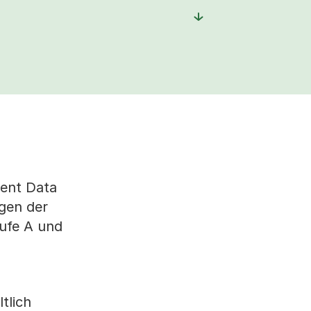
ment Data
ngen der
ufe A und
tlich