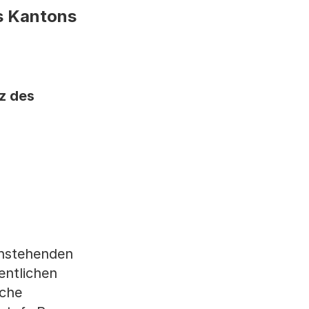
s Kantons
z des
chstehenden
entlichen
iche