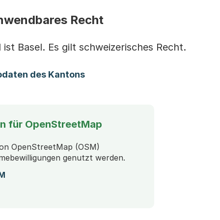
nwendbares Recht
ist Basel. Es gilt schweizerisches Recht.
odaten des Kantons
en Download)
n für OpenStreetMap
 von OpenStreetMap (OSM)
ebewilligungen genutzt werden.
(Startet einen Download)
SM
Startet einen Download)