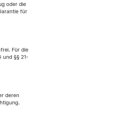
ug oder die
arantie für
rei. Für die
G und §§ 21-
er deren
htigung.