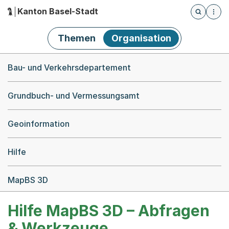
Kanton Basel-Stadt
Öffnet die
(Dieser Link führt zur Startseite)
Hauptnavigation
Themen
Organisation
Breadcrumb-Navigation
Bau- und Verkehrsdepartement
Grundbuch- und Vermessungsamt
Geoinformation
Hilfe
MapBS 3D
Hilfe MapBS 3D – Abfragen
& Werkzeuge