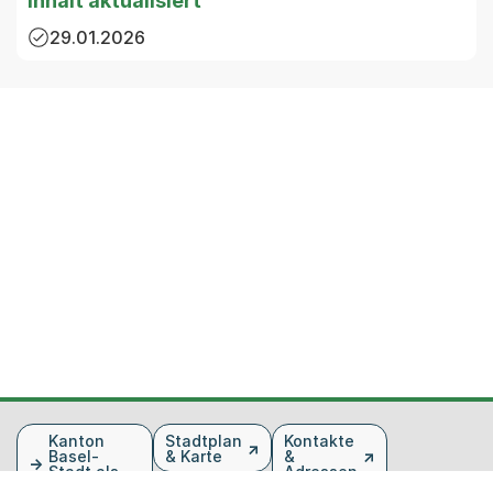
Inhalt aktualisiert
29.01.2026
Fusszeile
Kanton
Stadtplan
Kontakte
Basel-
& Karte
&
Stadt als
Adressen
Arbeitgeber