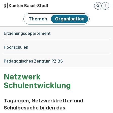
Kanton Basel-Stadt
Öffnet die
(Dieser Link führt zur Startseite)
Hauptnavigation
Themen
Organisation
Breadcrumb-Navigation
Erziehungsdepartement
Hochschulen
Pädagogisches Zentrum PZ.BS
Netzwerk
Schulentwicklung
Tagungen, Netzwerktreffen und
Schulbesuche bilden das