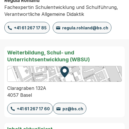
Regula Rohland
Fachexpertin Schulentwicklung und Schulführung,
Verantwortliche Allgemeine Didaktik
+41 61 267 17 85
regula.rohland@bs.ch
Weiterbildung, Schul- und
Unterrichtsentwicklung (WBSU)
Zur Karte von MapBS.
Externer Link, wird in einem
Claragraben 132A
4057 Basel
+41 61 267 17 60
pz@bs.ch