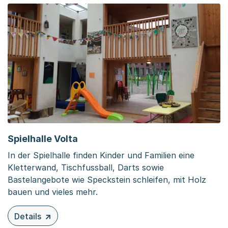
Spielhalle Volta
In der Spielhalle finden Kinder und Familien eine
Kletterwand, Tischfussball, Darts sowie
Bastelangebote wie Speckstein schleifen, mit Holz
bauen und vieles mehr.
Details
zu diesem Inhalt: Spielhalle Volta