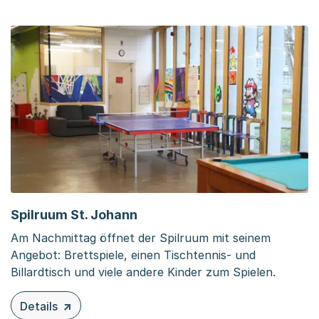
Spilruum St. Johann
Am Nachmittag öffnet der Spilruum mit seinem
Angebot: Brettspiele, einen Tischtennis- und
Billardtisch und viele andere Kinder zum Spielen.
Details
zu diesem Inhalt: Spilruum St. Johann