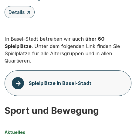
Details
zu diesem Inhalt: Basler Kindertheater
In Basel-Stadt betreiben wir auch
über 60
Spielplätze
. Unter dem folgenden Link finden Sie
Spielplätze für alle Altersgruppen und in allen
Quartieren.
Spielplätze in Basel-Stadt
Sport und Bewegung
Aktuelles