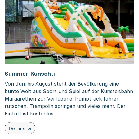
Summer-Kunschti
Von Juni bis August steht der Bevölkerung eine
bunte Welt aus Sport und Spiel auf der Kunsteisbahn
Margarethen zur Verfügung: Pumptrack fahren,
rutschen, Trampolin springen und vieles mehr. Der
Eintritt ist kostenlos.
Details
zu diesem Inhalt: Summer-Kunschti