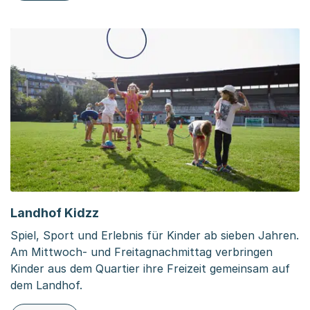
Landhof Kidzz
Spiel, Sport und Erlebnis für Kinder ab sieben Jahren.
Am Mittwoch- und Freitagnachmittag verbringen
Kinder aus dem Quartier ihre Freizeit gemeinsam auf
dem Landhof.