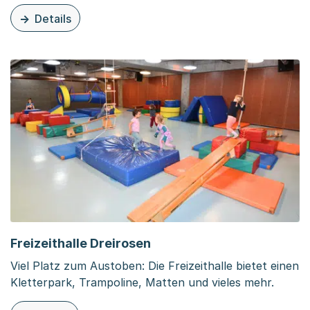
Details
zu dieser Organisationsseite: Soccer Court
Freizeithalle Dreirosen
Viel Platz zum Austoben: Die Freizeithalle bietet einen
Kletterpark, Trampoline, Matten und vieles mehr.