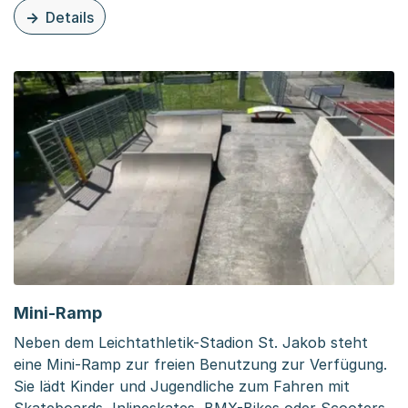
Details
zu dieser Organisationsseite: Pumptracks
Mini-Ramp
Neben dem Leichtathletik-Stadion St. Jakob steht
eine Mini-Ramp zur freien Benutzung zur Verfügung.
Sie lädt Kinder und Jugendliche zum Fahren mit