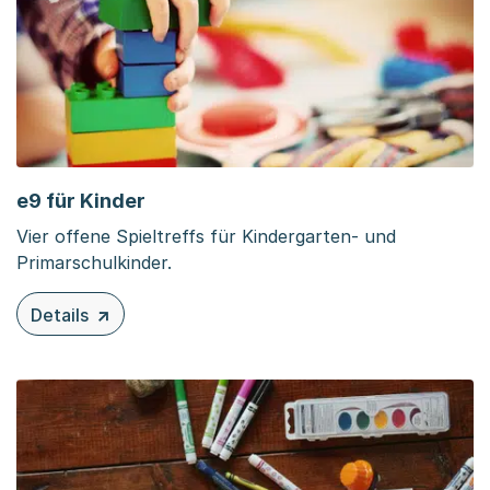
e9 für Kinder
Vier offene Spieltreffs für Kindergarten- und
Primarschulkinder.
Details
zu diesem Inhalt: e9 für Kinder