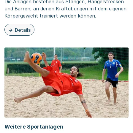
Die Anlagen bestehen aus Stangen, Hangelstrecken
und Barren, an denen Kraftübungen mit dem eigenen
Körpergewicht trainiert werden können.
Details
zu dieser Organisationsseite: Street Workout-Anlagen
Weitere Sportanlagen