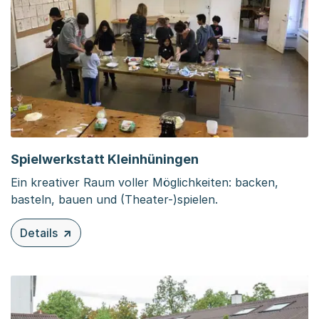
Spielwerkstatt Kleinhüningen
Ein kreativer Raum voller Möglichkeiten: backen,
basteln, bauen und (Theater-)spielen.
Details
zu diesem Inhalt: Spielwerkstatt Kleinhüningen