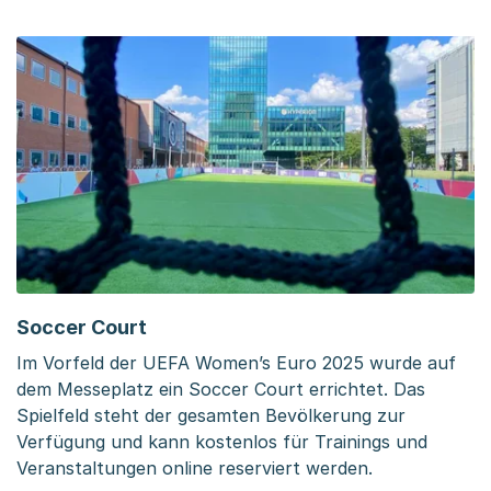
Soccer Court
Im Vorfeld der UEFA Women’s Euro 2025 wurde auf
dem Messeplatz ein Soccer Court errichtet. Das
Spielfeld steht der gesamten Bevölkerung zur
Verfügung und kann kostenlos für Trainings und
Veranstaltungen online reserviert werden.