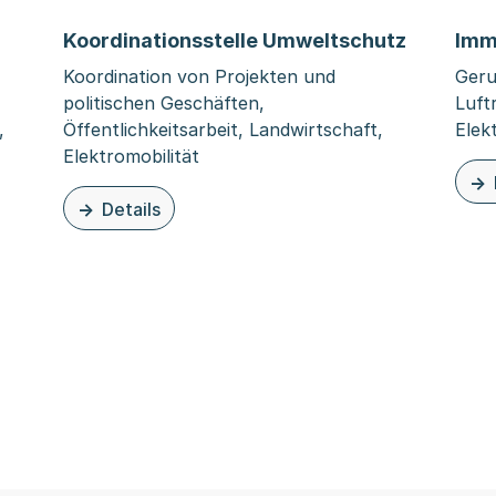
Koordinationsstelle Umweltschutz
Imm
Koordination von Projekten und
Geru
politischen Geschäften,
Luft
,
Öffentlichkeitsarbeit, Landwirtschaft,
Elek
Elektromobilität
zu d
Details
er und Boden
zu dieser Organisationsseite: Koordinationsstelle
abor