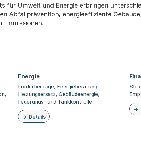
ts für Umwelt und Energie erbringen unterschie
hen Abfallprävention, energieeffiziente Gebäude
r Immissionen.
Energie
Fin
Förderbeiträge, Energieberatung,
Stro
on,
Heizungsersatz, Gebäudeenergie,
Empf
Feuerungs- und Tankkontrolle
zu d
Details
zu dieser Organisationsseite: Energie
nd Rohstoffe