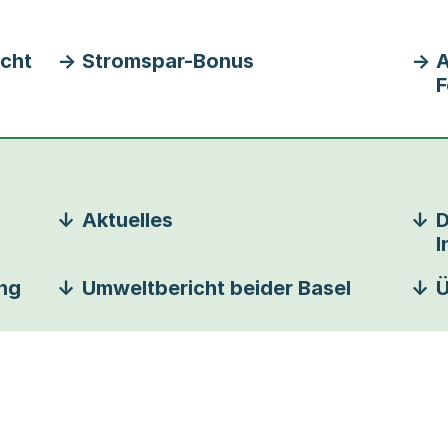
icht
Stromspar-Bonus
A
F
Aktuelles
D
I
ng
Umweltbericht beider Basel
Ü