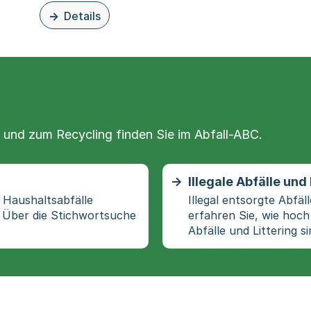
en und Förderprogramme
Details
zu dieser Organisationsseite: Umwelt Basel
 und zum Recycling finden Sie im Abfall-ABC.
Illegale Abfälle und 
e Haushaltsabfälle
Illegal entsorgte Abfä
 Über die Stichwortsuche
erfahren Sie, wie hoch 
Abfälle und Littering si