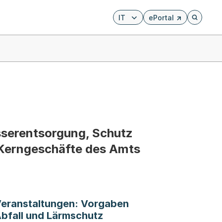
IT
ePortal
Externer Link, wird i
Öffnet di
sserentsorgung, Schutz
e Kerngeschäfte des Amts
eranstaltungen: Vorgaben
bfall und Lärmschutz