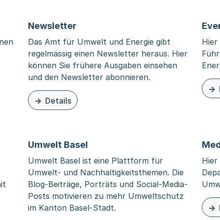
Newsletter
Eve
onen
Das Amt für Umwelt und Energie gibt
Hier
regelmässig einen Newsletter heraus. Hier
Führ
können Sie frühere Ausgaben einsehen
Ener
und den Newsletter abonnieren.
zu d
Details
zu dieser Organisationsseite: Newsletter
Umwelt Basel
Med
Umwelt Basel ist eine Plattform für
Hier
Umwelt- und Nachhaltigkeitsthemen. Die
Depa
it
Blog-Beiträge, Porträts und Social-Media-
Umw
Posts motivieren zu mehr Umweltschutz
im Kanton Basel-Stadt.
zu d