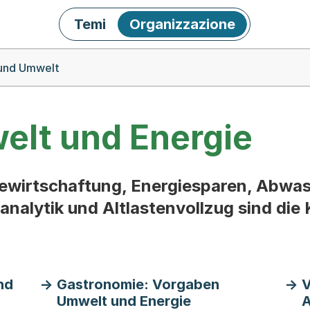
Temi
Organizzazione
 und Umwelt
elt und Energie
ewirtschaftung, Energiesparen, Abwa
nalytik und Altlastenvollzug sind di
nd
Gastronomie: Vorgaben
V
Umwelt und Energie
A