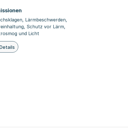
issionen
chsklagen, Lärmbeschwerden,
reinhaltung, Schutz vor Lärm,
trosmog und Licht
Details
ieser Organisationsseite: Immissionen
 Umweltschutz