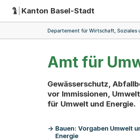
Kanton Basel-Stadt
Hauptnavigation
(Dieser Link führt zur Startseite)
Breadcrumb-Navigation
Departement für Wirtschaft, Soziales
Amt für Umw
Gewässerschutz, Abfallb
vor Immissionen, Umwelta
für Umwelt und Energie.
Bauen: Vorgaben Umwelt u
Energie