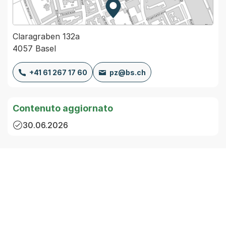
Zur Karte von MapBS.
Externer Link, wird in einem
Claragraben 132a
4057 Basel
+41 61 267 17 60
pz@bs.ch
Contenuto aggiornato
30.06.2026