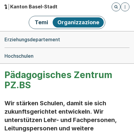
Kanton Basel-Stadt
Öffnet die
(Dieser Link führt zur Startseite)
Hauptnavigation
Temi
Organizzazione
Breadcrumb-Navigation
Erziehungsdepartement
Hochschulen
Pädagogisches Zentrum
PZ.BS
Wir stärken Schulen, damit sie sich
zukunftsgerichtet entwickeln. Wir
unterstützen Lehr- und Fachpersonen,
Leitungspersonen und weitere