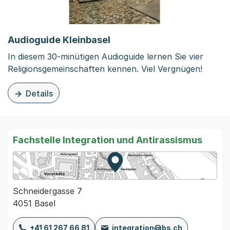
Audioguide Kleinbasel
In diesem 30-minütigen Audioguide lernen Sie vier
Religionsgemeinschaften kennen. Viel Vergnügen!
Details
zu dieser Organisationsseite: Audioguide Kleinbasel
Fachstelle Integration und Antirassismus
Zur Karte von MapBS.
Externer Link, wird in einem
Schneidergasse 7
4051 Basel
+41 61 267 66 81
integration@bs.ch