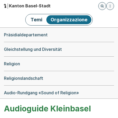
Kanton Basel-Stadt
Öffnet die
(Dieser Link führt zur Startseite)
Hauptnavigation
Temi
Organizzazione
Breadcrumb-Navigation
Präsidialdepartement
Gleichstellung und Diversität
Religion
Religionslandschaft
Audio-Rundgang «Sound of Religion»
Audioguide Kleinbasel