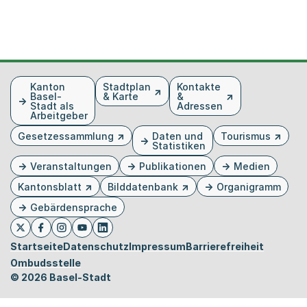
Fusszeile
Kanton
Stadtplan
Kontakte
Basel-
& Karte
&
Stadt als
Adressen
Arbeitgeber
Gesetzessammlung
Daten und
Tourismus
Statistiken
Veranstaltungen
Publikationen
Medien
Kantonsblatt
Bilddatenbank
Organigramm
Gebärdensprache
Externer Link, wird in einem neuen Tab oder Fenster 
Externer Link, wird in einem neuen Tab oder Fe
Externer Link, wird in einem neuen Tab od
Externer Link, wird in einem neuen Tab 
Externer Link, wird in einem neuen 
Twitter
Facebook
Instagram
Youtube
Linkedin
Startseite
Datenschutz
Impressum
Barrierefreiheit
Ombudsstelle
© 2026 Basel-Stadt