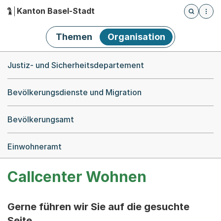
Kanton Basel-Stadt
Öffnet die
(Dieser Link führt zur Startseite)
Hauptnavigation
Themen
Organisation
Breadcrumb-Navigation
Justiz- und Sicherheitsdepartement
Bevölkerungsdienste und Migration
Bevölkerungsamt
Einwohneramt
Callcenter Wohnen
Gerne führen wir Sie auf die gesuchte
Seite.