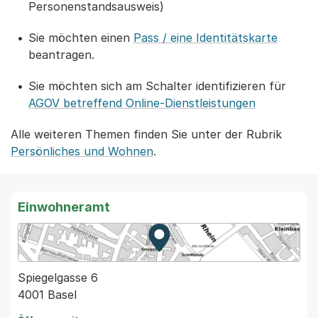
Personenstandsausweis)
Sie möchten einen
Pass / eine Identitätskarte
beantragen.
Sie möchten sich am Schalter identifizieren für
AGOV betreffend Online-Dienstleistungen
Alle weiteren Themen finden Sie unter der Rubrik
Persönliches und Wohnen
.
Einwohneramt
Zur Karte von MapBS.
Externer Link, wird in einem
Spiegelgasse 6
4001 Basel